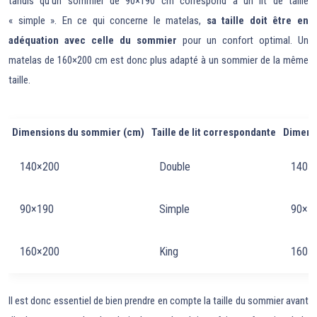
tandis qu’un sommier de 90×190 cm correspond à un lit de taille
« simple ». En ce qui concerne le matelas,
sa taille doit être en
adéquation avec celle du sommier
pour un confort optimal. Un
matelas de 160×200 cm est donc plus adapté à un sommier de la même
taille.
Dimensions du sommier (cm)
Taille de lit correspondante
Dimens
140×200
Double
140×
90×190
Simple
90×1
160×200
King
160×
Il est donc essentiel de bien prendre en compte la taille du sommier avant