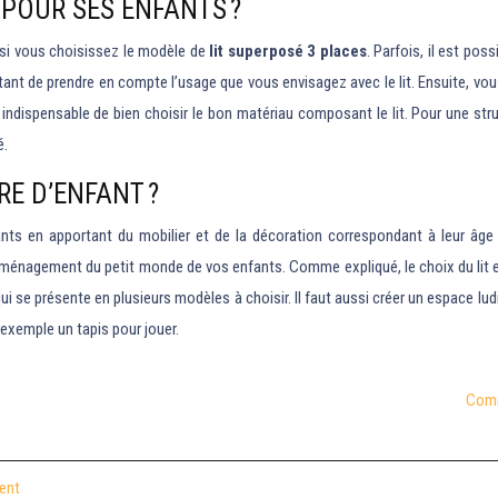
POUR SES ENFANTS ?
s si vous choisissez le modèle de
lit superposé 3 places
. Parfois, il est po
portant de prendre en compte l’usage que vous envisagez avec le lit. Ensuite, 
est indispensable de bien choisir le bon matériau composant le lit. Pour une st
é.
E D’ENFANT ?
nts en apportant du mobilier et de la décoration correspondant à leur âge et
ménagement du petit monde de vos enfants. Comme expliqué, le choix du lit est
ui se présente en plusieurs modèles à choisir. Il faut aussi créer un espace l
exemple un tapis pour jouer.
Comm
ment