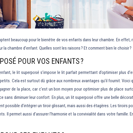
omptent beaucoup pour le bienêtre de vos enfants dans leur chambre. En effet, ri
ur la chambre d’enfant. Quelles sont les raisons ? Et comment bien le choisir ?
RPOSÉ POUR VOS ENFANTS ?
 enfant, le lit superposé s’impose le lit parfait permettant d’optimiser plus d
petits. Cela est surtout dû grâce aux nombreux avantages qu’il fournit. Voici 
gner de la place, car c’est un bon moyen pour optimiser plus de place surto
sans diminuer leur confort. En plus, un lit superposé offre une belle décorati
nt possible d’intégrer un tiroir glissant, mais aussi des étagères. Les tiroirs 
ants. Il permet aussi d’assurer l’harmonie et la convivialité dans votre famill