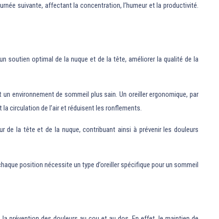
née suivante, affectant la concentration, l’humeur et la productivité.
 un soutien optimal de la nuque et de la tête, améliorer la qualité de la
tit un environnement de sommeil plus sain. Un oreiller ergonomique, par
a circulation de l’air et réduisent les ronflements.
 de la tête et de la nuque, contribuant ainsi à prévenir les douleurs
é, chaque position nécessite un type d’oreiller spécifique pour un sommeil
 la prévention des douleurs au cou et au dos. En effet, le maintien de