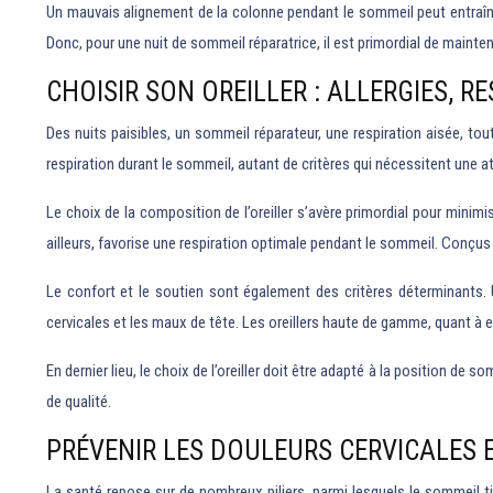
Un mauvais alignement de la colonne pendant le sommeil peut entraîner
Donc, pour une nuit de sommeil réparatrice, il est primordial de maint
CHOISIR SON OREILLER : ALLERGIES, R
Des nuits paisibles, un sommeil réparateur, une respiration aisée, tout 
respiration durant le sommeil, autant de critères qui nécessitent une att
Le choix de la composition de l’oreiller s’avère primordial pour minim
ailleurs, favorise une respiration optimale pendant le sommeil. Conçus p
Le confort et le soutien sont également des critères déterminants. U
cervicales et les maux de tête. Les oreillers haute de gamme, quant à e
En dernier lieu, le choix de l’oreiller doit être adapté à la position de
de qualité.
PRÉVENIR LES DOULEURS CERVICALES 
La santé repose sur de nombreux piliers, parmi lesquels le sommeil ti