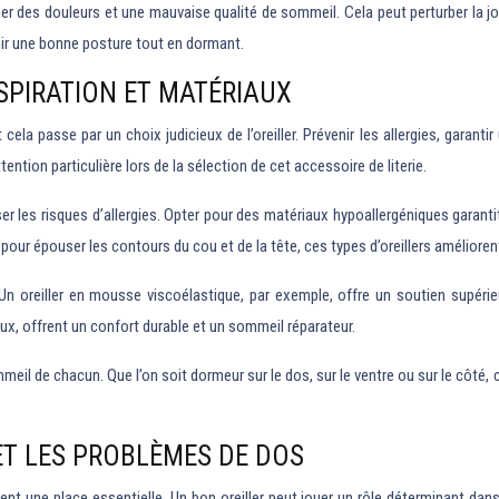
 des douleurs et une mauvaise qualité de sommeil. Cela peut perturber la jour
enir une bonne posture tout en dormant.
ESPIRATION ET MATÉRIAUX
cela passe par un choix judicieux de l’oreiller. Prévenir les allergies, garantir
ention particulière lors de la sélection de cet accessoire de literie.
iser les risques d’allergies. Opter pour des matériaux hypoallergéniques garan
our épouser les contours du cou et de la tête, ces types d’oreillers améliorent l
n oreiller en mousse viscoélastique, par exemple, offre un soutien supérieur
ux, offrent un confort durable et un sommeil réparateur.
 sommeil de chacun. Que l’on soit dormeur sur le dos, sur le ventre ou sur le côt
ET LES PROBLÈMES DE DOS
ent une place essentielle. Un bon oreiller peut jouer un rôle déterminant dans