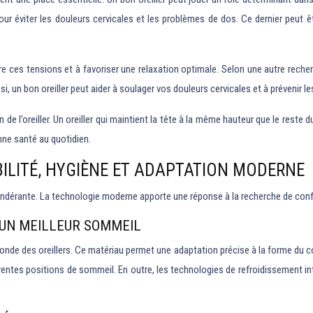
ur éviter les douleurs cervicales et les problèmes de dos. Ce dernier peut êtr
 ces tensions et à favoriser une relaxation optimale. Selon une autre recherch
, un bon oreiller peut aider à soulager vos douleurs cervicales et à prévenir l
n de l’oreiller. Un oreiller qui maintient la tête à la même hauteur que le reste 
nne santé au quotidien.
BILITÉ, HYGIÈNE ET ADAPTATION MODERNE
pondérante. La technologie moderne apporte une réponse à la recherche de conf
 UN MEILLEUR SOMMEIL
de des oreillers. Ce matériau permet une adaptation précise à la forme du cor
entes positions de sommeil. En outre, les technologies de refroidissement in