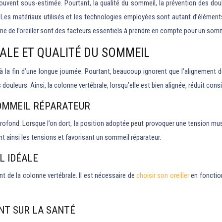
souvent sous-estimée. Pourtant, la qualité du sommeil, la prévention des doul
er. Les matériaux utilisés et les technologies employées sont autant d’élément
ygiène de l’oreiller sont des facteurs essentiels à prendre en compte pour un so
ALE ET QUALITÉ DU SOMMEIL
 la fin d’une longue journée. Pourtant, beaucoup ignorent que l’alignement de
douleurs. Ainsi, la colonne vertébrale, lorsqu’elle est bien alignée, réduit con
SOMMEIL RÉPARATEUR
ofond. Lorsque l’on dort, la position adoptée peut provoquer une tension musc
nt ainsi les tensions et favorisant un sommeil réparateur.
L IDÉALE
nt de la colonne vertébrale. Il est nécessaire de
choisir son oreiller
en fonction
NT SUR LA SANTÉ